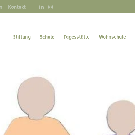
Direkt
n
Kontakt
zum
Inhalt
Main navigation right
Stiftung
Schule
Tagesstätte
Wohnschule