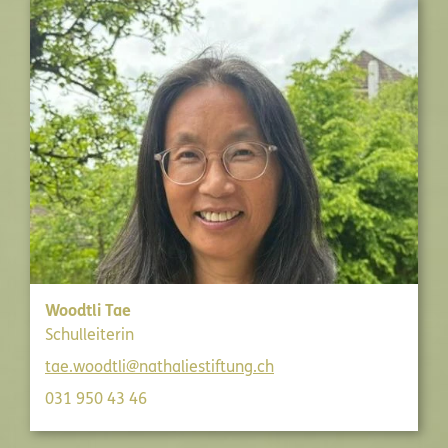
Woodtli Tae
Schulleiterin
tae.woodtli@nathaliestiftung.ch
031 950 43 46