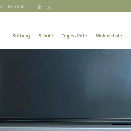
Direkt
n
Kontakt
zum
Inhalt
Main navigation right
Stiftung
Schule
Tagesstätte
Wohnschule