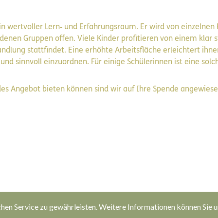
ein wertvoller Lern‑ und Erfahrungsraum. Er wird von einzelne
enen Gruppen offen. Viele Kinder profitieren von einem klar st
andlung stattfindet. Eine erhöhte Arbeitsfläche erleichtert ihne
 und sinnvoll einzuordnen. Für einige Schülerinnen ist eine sol
des Angebot bieten können sind wir auf Ihre Spende angewiese
en Service zu gewährleisten. Weitere Informationen können Sie 