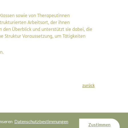
n Klassen sowie von Therapeutinnen
rukturierten Arbeitsort, der ihnen
n den Überblick und unterstützt sie dabei, die
che Struktur Voraussetzung, um Tätigkeiten
n.
zurück
Melde-/Präventionsstelle
Kontakt
unseren
Datenschutzbestimmungen
Zustimmen
Impressum
Datenschutz
Sitemap