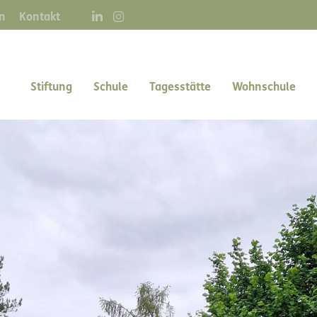
Direkt
n
Kontakt
zum
Inhalt
Main navigation right
Stiftung
Schule
Tagesstätte
Wohnschule